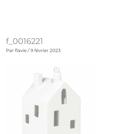
Aller
au
Panie
0.00
€
contenu
f_0016221
Par
flavie
/
9 février 2023