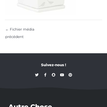
←
Fichier média
précédent
Suivez-nous !
T
F
S
Y
P
w
a
n
o
i
i
c
a
u
n
t
e
p
t
t
t
b
c
u
e
e
o
h
b
r
r
o
a
e
e
k
t
s
-
t
Autre Chose
f