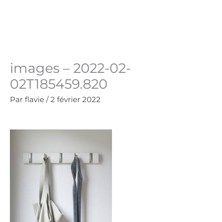
Aller
au
Panie
0.00
€
contenu
images – 2022-02-
02T185459.820
Par
flavie
/
2 février 2022