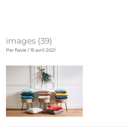
Aller
au
Panie
0.00
€
contenu
images (39)
Par
flavie
/
15 avril 2021