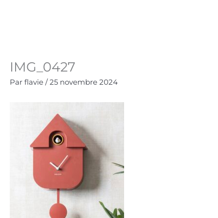
Aller
au
Panie
0.00
€
contenu
IMG_0427
Par
flavie
/
25 novembre 2024