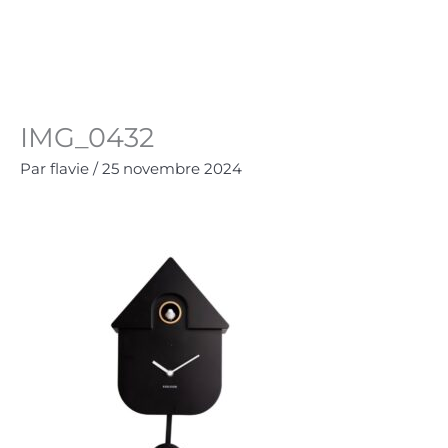
Aller
au
Panie
0.00
€
contenu
IMG_0432
Par
flavie
/
25 novembre 2024