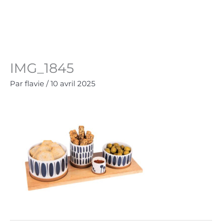
Aller
au
Panie
0.00
€
contenu
IMG_1845
Par
flavie
/
10 avril 2025