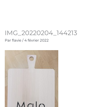
Aller
au
Panie
0.00
€
contenu
IMG_20220204_144213
Par
flavie
/
4 février 2022