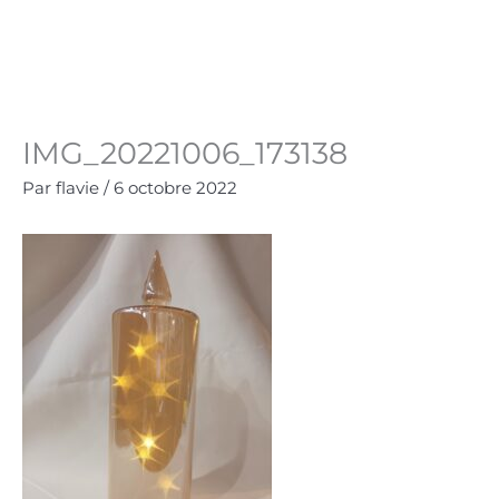
Aller
au
Panie
0.00
€
contenu
IMG_20221006_173138
Par
flavie
/
6 octobre 2022