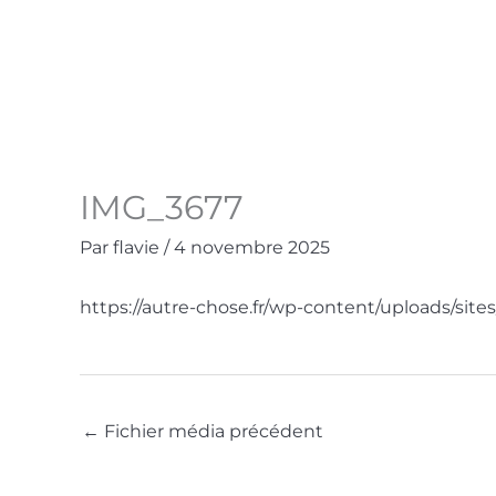
Aller
au
Accueil
La Boutique
Contact
Mo
contenu
IMG_3677
Par
flavie
/
4 novembre 2025
https://autre-chose.fr/wp-content/uploads/sit
←
Fichier média précédent