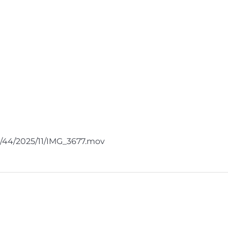
n compte
es/44/2025/11/IMG_3677.mov