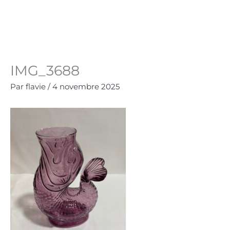
Aller
au
Panie
0.00
€
contenu
IMG_3688
Par
flavie
/
4 novembre 2025