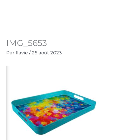
Aller
au
Panie
0.00
€
contenu
IMG_5653
Par
flavie
/
25 août 2023