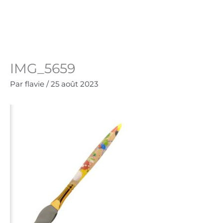
Aller
au
Panie
0.00
€
contenu
IMG_5659
Par
flavie
/
25 août 2023