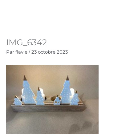
Aller
au
Panie
0.00
€
contenu
IMG_6342
Par
flavie
/
23 octobre 2023