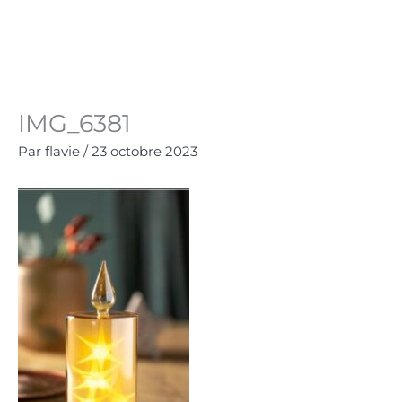
Aller
au
Panie
0.00
€
contenu
IMG_6381
Par
flavie
/
23 octobre 2023