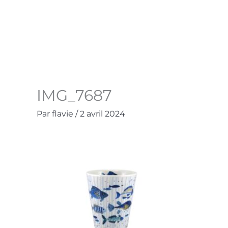
Aller
au
Accueil
La Boutique
Contact
Mo
contenu
IMG_7687
Par
flavie
/
2 avril 2024