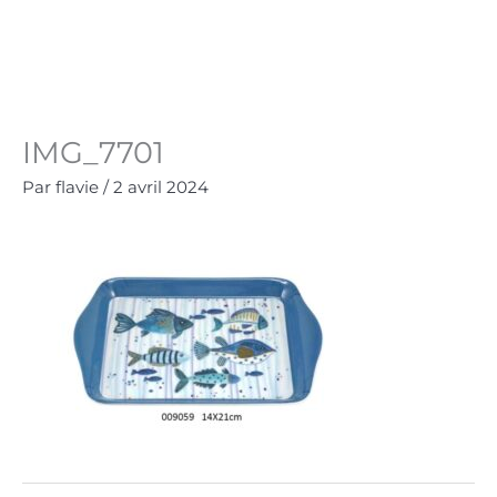
Aller
au
Panie
0.00
€
contenu
IMG_7701
Par
flavie
/
2 avril 2024