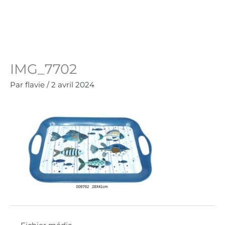
Aller
au
Panie
0.00
€
contenu
IMG_7702
Par
flavie
/
2 avril 2024