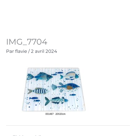
Aller
au
Panie
0.00
€
contenu
IMG_7704
Par
flavie
/
2 avril 2024