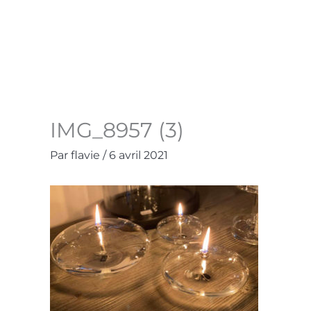
Aller
au
Accueil
La Boutique
Contact
Mo
contenu
IMG_8957 (3)
Par
flavie
/
6 avril 2021