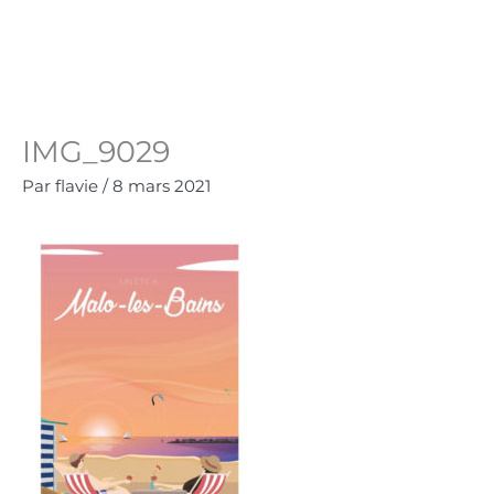
Aller
au
Panie
0.00
€
contenu
IMG_9029
Par
flavie
/
8 mars 2021