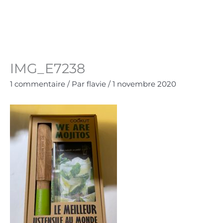
Aller
au
Panie
0.00
€
contenu
IMG_E7238
1 commentaire
/ Par
flavie
/
1 novembre 2020