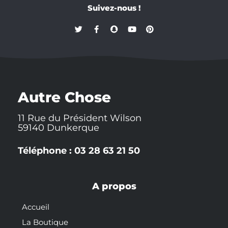
Suivez-nous !
T
F
S
Y
P
w
a
n
o
i
i
c
a
u
n
t
e
p
t
t
t
b
c
u
e
e
o
h
b
r
r
o
a
e
e
k
t
s
-
t
Autre Chose
f
11 Rue du Président Wilson
59140 Dunkerque
Téléphone : 03 28 63 21 50
A propos
Accueil
La Boutique