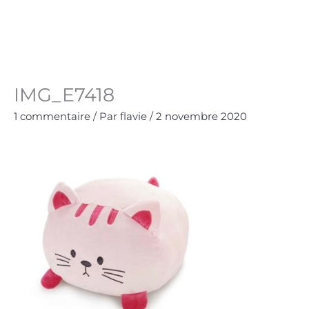
Aller
au
Panie
0.00
€
contenu
IMG_E7418
1 commentaire
/ Par
flavie
/
2 novembre 2020