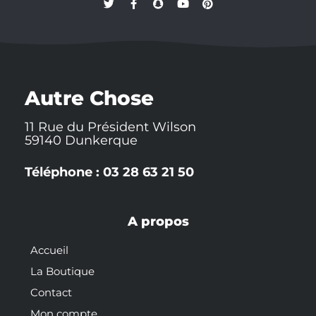
T
F
S
Y
P
w
a
n
o
i
i
c
a
u
n
t
e
p
t
t
t
b
c
u
e
e
o
h
b
r
r
o
a
e
e
k
t
s
-
t
Autre Chose
f
11 Rue du Président Wilson
59140 Dunkerque
Téléphone : 03 28 63 21 50
A propos
Accueil
La Boutique
Contact
Mon compte