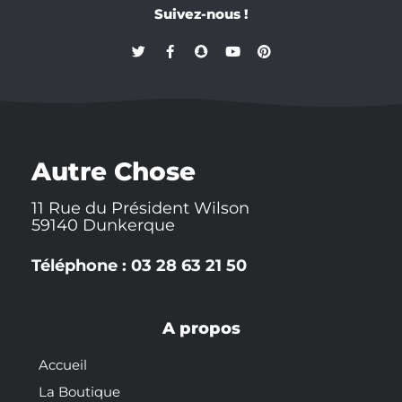
Suivez-nous !
T
F
S
Y
P
w
a
n
o
i
i
c
a
u
n
t
e
p
t
t
t
b
c
u
e
e
o
h
b
r
r
o
a
e
e
k
t
s
-
t
Autre Chose
f
11 Rue du Président Wilson
59140 Dunkerque
Téléphone : 03 28 63 21 50
A propos
Accueil
La Boutique