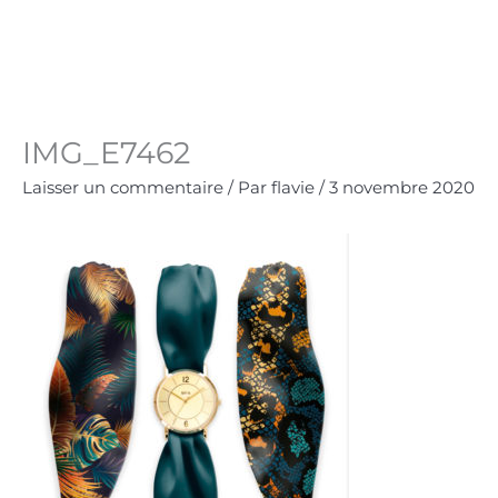
Aller
au
Panie
0.00
€
contenu
IMG_E7462
Laisser un commentaire
/ Par
flavie
/
3 novembre 2020