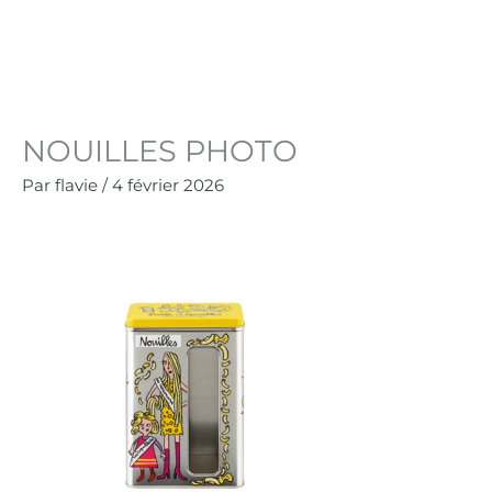
Aller
au
Panie
0.00
€
contenu
NOUILLES PHOTO
Par
flavie
/
4 février 2026