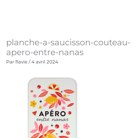
Aller
au
Panie
0.00
€
contenu
planche-a-saucisson-couteau-
apero-entre-nanas
Par
flavie
/
4 avril 2024