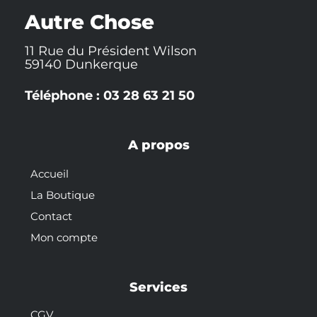
k
t
s
-
t
Autre Chose
f
11 Rue du Président Wilson
59140 Dunkerque
Téléphone : 03 28 63 21 50
A propos
Accueil
La Boutique
Contact
Mon compte
Services
CGV