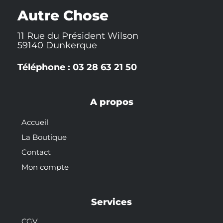
k
t
s
-
t
Autre Chose
f
11 Rue du Président Wilson
59140 Dunkerque
Téléphone : 03 28 63 21 50
A propos
Accueil
La Boutique
Contact
Mon compte
Services
CGV