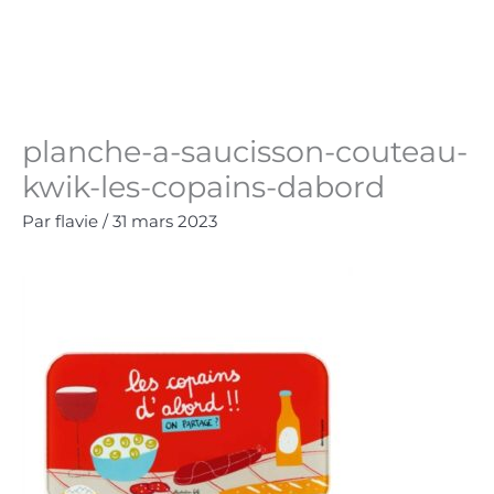
Aller
au
Panie
0.00
€
contenu
planche-a-saucisson-couteau-
kwik-les-copains-dabord
Par
flavie
/
31 mars 2023