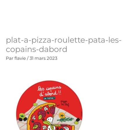
Aller
au
Panie
0.00
€
contenu
plat-a-pizza-roulette-pata-les-
copains-dabord
Par
flavie
/
31 mars 2023