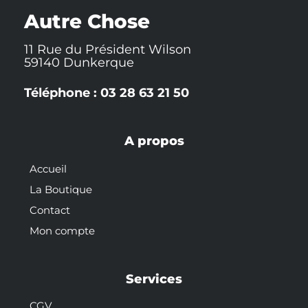
k
t
s
-
t
Autre Chose
f
11 Rue du Président Wilson
59140 Dunkerque
Téléphone : 03 28 63 21 50
A propos
Accueil
La Boutique
Contact
Mon compte
Services
CGV