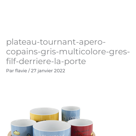
Aller
au
Panie
0.00
€
contenu
plateau-tournant-apero-
copains-gris-multicolore-gres-
filf-derriere-la-porte
Par
flavie
/
27 janvier 2022