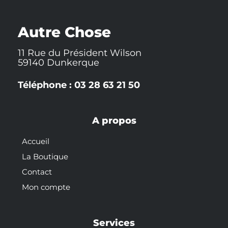
e
o
h
b
r
r
o
a
e
e
k
t
s
-
t
Autre Chose
f
11 Rue du Président Wilson
59140 Dunkerque
Téléphone : 03 28 63 21 50
A propos
Accueil
La Boutique
Contact
Mon compte
Services