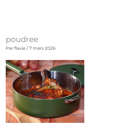
Aller
au
Panie
0.00
€
contenu
poudree
Par
flavie
/
7 mars 2026