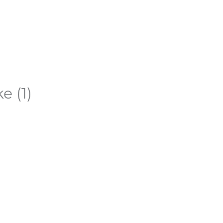
n compte
e (1)