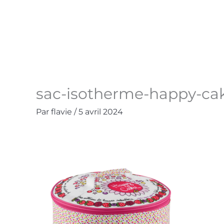
Aller
au
Accueil
La Boutique
Contact
Mo
contenu
sac-isotherme-happy-cak
Par
flavie
/
5 avril 2024