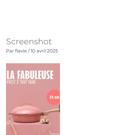
Aller
au
Panie
0.00
€
contenu
Screenshot
Par
flavie
/
10 avril 2025