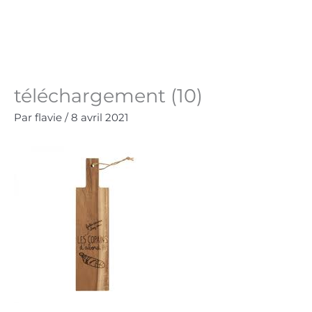
Aller
au
Panie
0.00
€
contenu
téléchargement (10)
Par
flavie
/
8 avril 2021