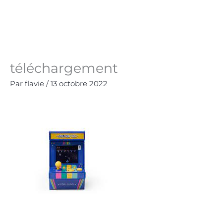
Aller
au
Panie
0.00
€
contenu
téléchargement
Par
flavie
/
13 octobre 2022