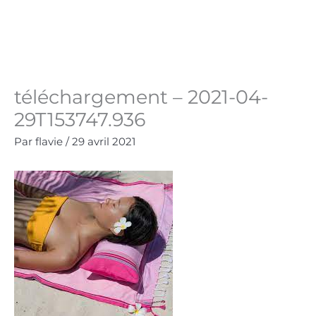
Aller
au
Panie
0.00
€
contenu
téléchargement – 2021-04-
29T153747.936
Par
flavie
/
29 avril 2021