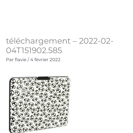
Aller
au
Panie
0.00
€
contenu
téléchargement – 2022-02-
04T151902.585
Par
flavie
/
4 février 2022