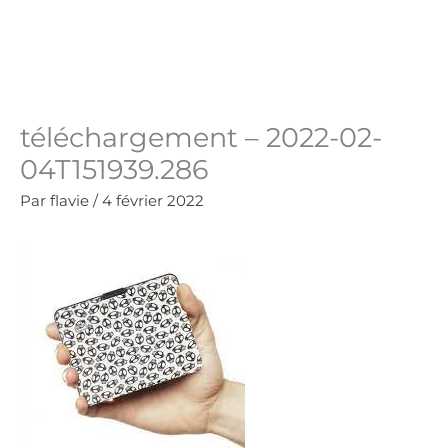
Aller
au
Panie
0.00
€
contenu
téléchargement – 2022-02-
04T151939.286
Par
flavie
/
4 février 2022