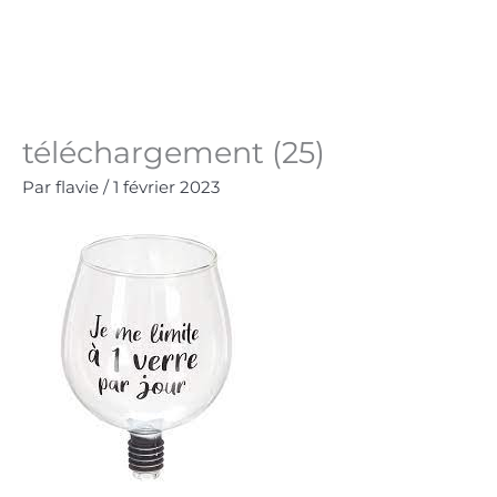
Aller
au
Panie
0.00
€
contenu
téléchargement (25)
Par
flavie
/
1 février 2023