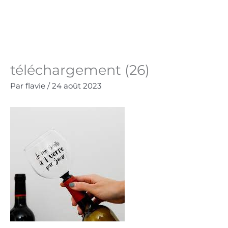
Aller
au
Panie
0.00
€
contenu
téléchargement (26)
Par
flavie
/
24 août 2023