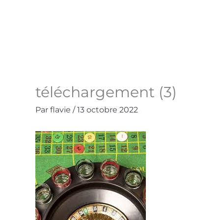
Aller
au
Accueil
La Boutique
Contact
Mo
contenu
téléchargement (3)
Par
flavie
/
13 octobre 2022