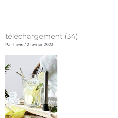
Aller
au
Panie
0.00
€
contenu
téléchargement (34)
Par
flavie
/
2 février 2023