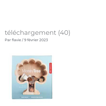
Aller
au
Panie
0.00
€
contenu
téléchargement (40)
Par
flavie
/
9 février 2023