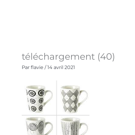
Aller
au
Accueil
La Boutique
Contact
Mo
contenu
téléchargement (40)
Par
flavie
/
14 avril 2021