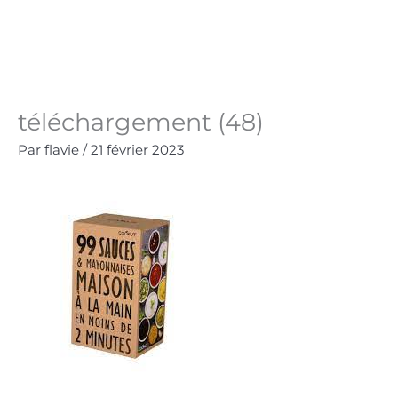
Aller
au
Panie
0.00
€
contenu
téléchargement (48)
Par
flavie
/
21 février 2023