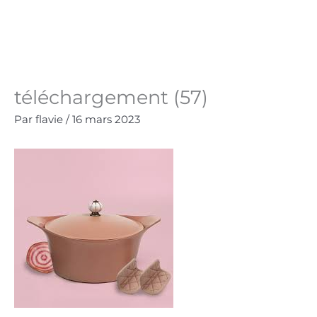
Aller
au
Panie
0.00
€
contenu
téléchargement (57)
Par
flavie
/
16 mars 2023