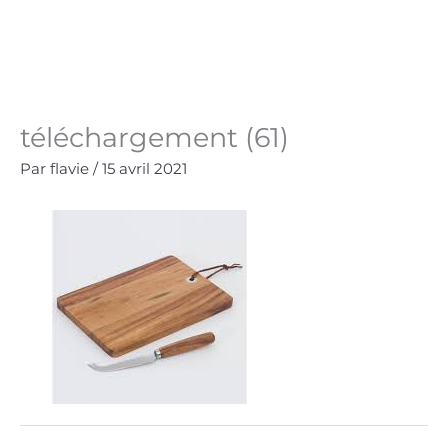
Aller
au
Panie
0.00
€
contenu
téléchargement (61)
Par
flavie
/
15 avril 2021