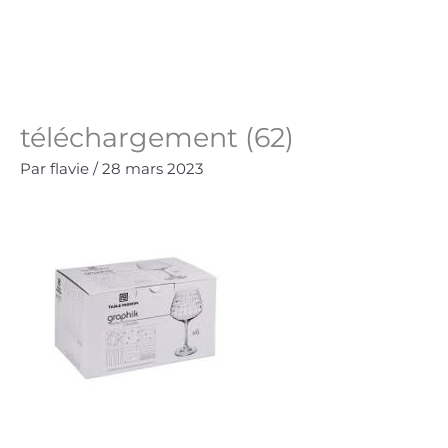
Aller
au
Panie
0.00
€
contenu
téléchargement (62)
Par
flavie
/
28 mars 2023