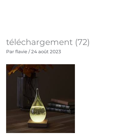
Aller
au
Panie
0.00
€
contenu
téléchargement (72)
Par
flavie
/
24 août 2023