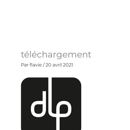
Aller
au
Accueil
La Boutique
Contact
Mo
contenu
téléchargement
Par
flavie
/
20 avril 2021