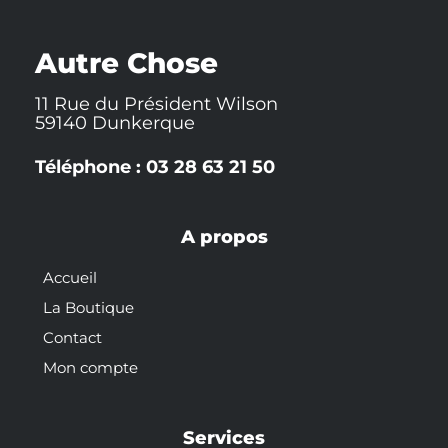
e
o
h
b
r
r
o
a
e
e
k
t
s
-
t
Autre Chose
f
11 Rue du Président Wilson
59140 Dunkerque
Téléphone : 03 28 63 21 50
A propos
Accueil
La Boutique
Contact
Mon compte
Services