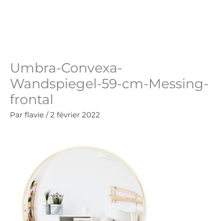
Aller
au
Panie
0.00
€
contenu
Umbra-Convexa-
Wandspiegel-59-cm-Messing-
frontal
Par
flavie
/
2 février 2022