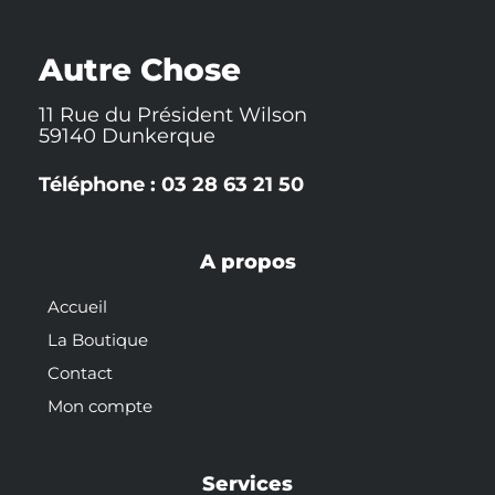
e
o
h
b
r
r
o
a
e
e
k
t
s
-
t
Autre Chose
f
11 Rue du Président Wilson
59140 Dunkerque
Téléphone : 03 28 63 21 50
A propos
Accueil
La Boutique
Contact
Mon compte
Services