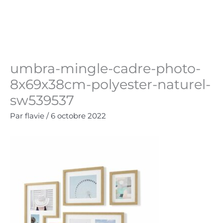
Aller
au
Panie
0.00
€
contenu
umbra-mingle-cadre-photo-
8x69x38cm-polyester-naturel-
sw539537
Par
flavie
/
6 octobre 2022